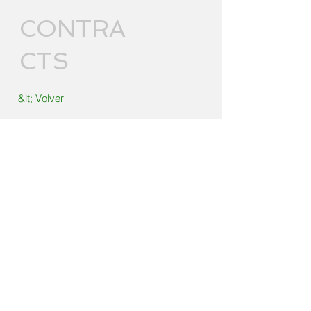
CONTRA
CTS
&lt; Volver
Contacto
Nombre
Apellido